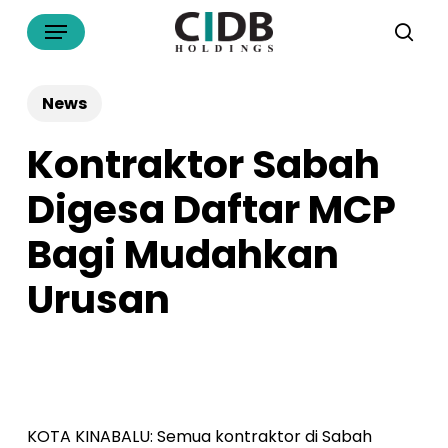
Skip
Menu
to
sea
main
content
News
Kontraktor Sabah
Digesa Daftar MCP
Bagi Mudahkan
Urusan
KOTA KINABALU: Semua kontraktor di Sabah