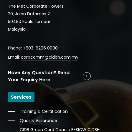
The Met Corporate Towers
20, Jalan Dutamas 2
50480 Kuala Lumpur
Malaysia
Phone:
+603-6206 0000
Email:
corpcomm@cidbh.com.my
Have Any Question? Send
Your Enquiry Here
Services
Training & Certification
Quality Assurance
CIDB Green Card Course E-SICW CIDBH