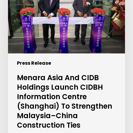
CIDB
Holdings
Launch
CIDBH
Information
Centre
(Shanghai)
To
Press Release
Strengthen
Malaysia–
Menara Asia And CIDB
China
Holdings Launch CIDBH
Construction
Ties
Information Centre
(Shanghai) To Strengthen
Malaysia–China
Construction Ties