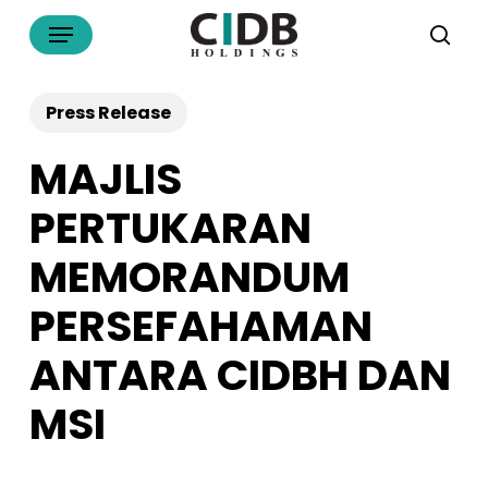
Skip
Menu
to
sea
main
content
Press Release
MAJLIS
PERTUKARAN
MEMORANDUM
PERSEFAHAMAN
ANTARA CIDBH DAN
MSI