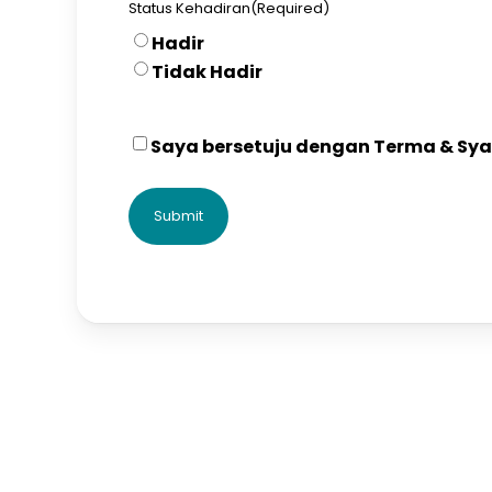
Status Kehadiran
(Required)
Hadir
Tidak Hadir
Saya bersetuju dengan Terma & Syarat
Consent
(Required)