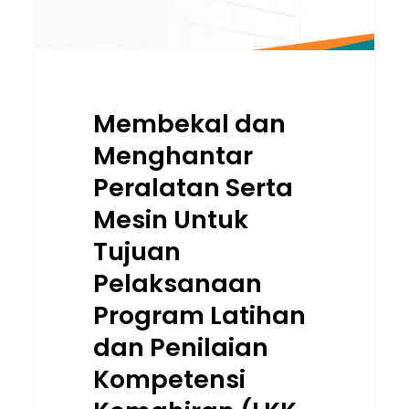
Pelaksanaan
Program
Latihan
dan
Membekal dan
Penilaian
Kompetensi
Menghantar
Kemahiran
Peralatan Serta
(LKK
&
Mesin Untuk
PKK)
Tujuan
CIDB
Pelaksanaan
Malaysia
Di
Program Latihan
Akademi
dan Penilaian
Binaan
Kompetensi
Malaysia
(ABM)